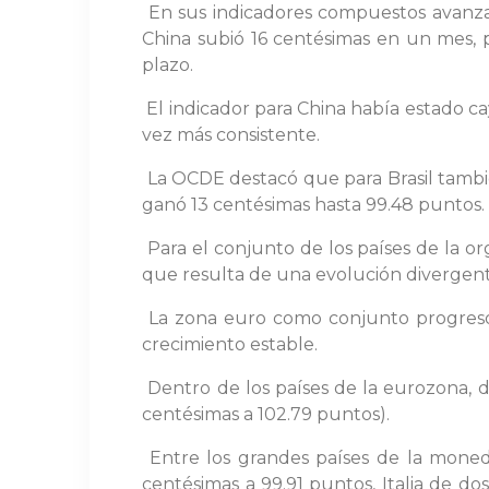
En sus indicadores compuestos avanzad
China subió 16 centésimas en un mes, 
plazo.
El indicador para China había estado c
vez más consistente.
La OCDE destacó que para Brasil también
ganó 13 centésimas hasta 99.48 puntos.
Para el conjunto de los países de la or
que resulta de una evolución divergen
La zona euro como conjunto progresó c
crecimiento estable.
Dentro de los países de la eurozona, d
centésimas a 102.79 puntos).
Entre los grandes países de la moned
centésimas a 99.91 puntos, Italia de d