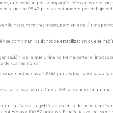
os, que señalan por anticipación inflexiones en el cic
para situar en 98.42 puntos, netamente por debajo del
ayendo hasta hace tres meses, pero en este último peri
 se confirman los signos de estabilización que se habí
ganización -de la que China no forma parte- el indicado
te de sus miembros.
inco centésimas a 100.62 puntos (por encima de la me
estacó la escalada de Grecia (58 centésimas en un mes h
a única, Francia registró un ascenso de ocho centésim
os centésimas a 100.87 puntos y España (cuyo indicado