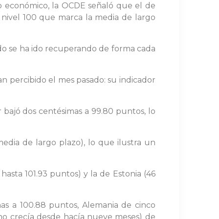
lo económico, la OCDE señaló que el de
 nivel 100 que marca la media de largo
odo se ha ido recuperando de forma cada
an percibido el mes pasado: su indicador
r bajó dos centésimas a 99.80 puntos, lo
dia de largo plazo), lo que ilustra un
asta 101.93 puntos) y la de Estonia (46
as a 100.88 puntos, Alemania de cinco
r no crecía desde hacía nueve meses) de