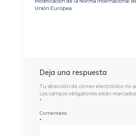
Previous
Modificación de la Norma Internacional de 
post:
entradas
Unión Europea
Deja una respuesta
Tu dirección de correo electrónico no s
Los campos obligatorios están marcado
*
Comentario
*