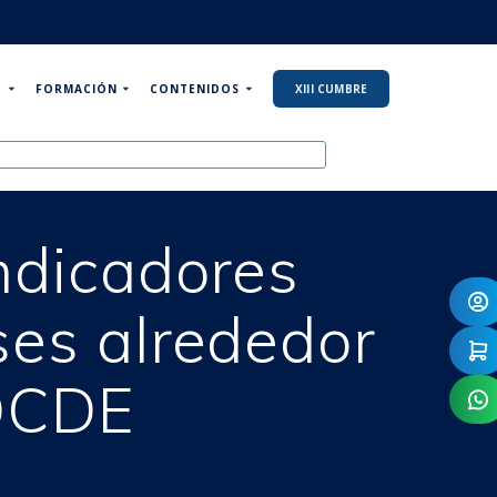
P
FORMACIÓN
CONTENIDOS
XIII CUMBRE
ndicadores
ses alrededor
 OCDE