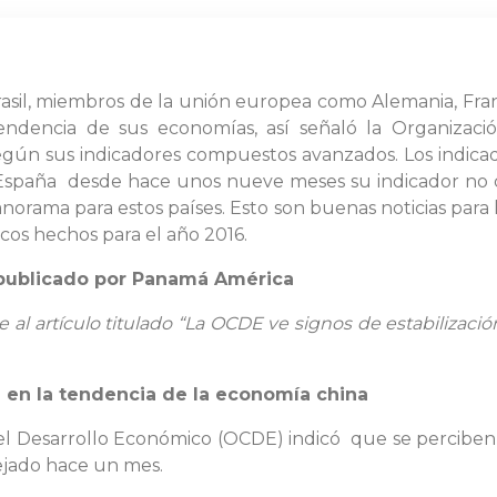
rasil, miembros de la unión europea como Alemania, Fra
endencia de sus economías, así señaló la Organizació
gún sus indicadores compuestos avanzados. Los indica
 España desde hace unos nueve meses su indicador no c
anorama para estos países. Esto son buenas noticias par
cos hechos para el año 2016.
 publicado por
Panamá América
 al artículo titulado “La OCDE ve signos de estabilizaci
n en la tendencia de la economía china
el Desarrollo Económico (OCDE) indicó que se perciben s
ejado hace un mes.