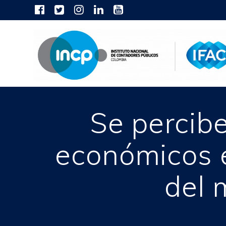
Skip
to
content
Se percib
económicos e
del 