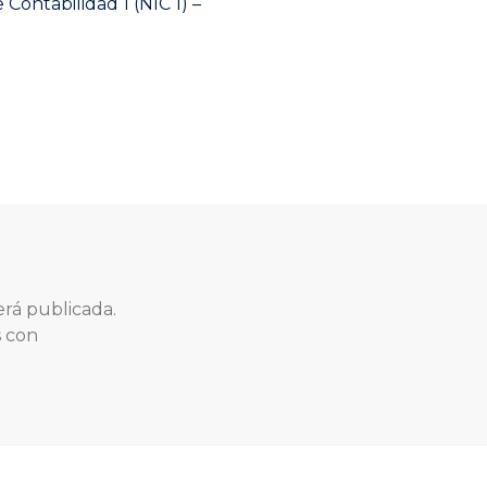
Contabilidad 1 (NIC 1) –
post:
erá publicada.
s con