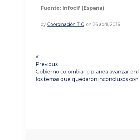
Fuente: Infocif (España)
by
Coordinación TIC
on 26 abril, 2016
Navegación
de
Previous:
Previous
Gobierno colombiano planea avanzar en la
post:
entradas
los temas que quedaron inconclusos co