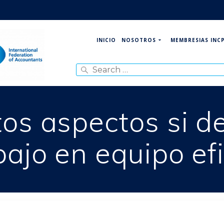
NOSOTROS
MEMBRESIAS INC
INICIO
Search
for:
os aspectos si d
bajo en equipo ef