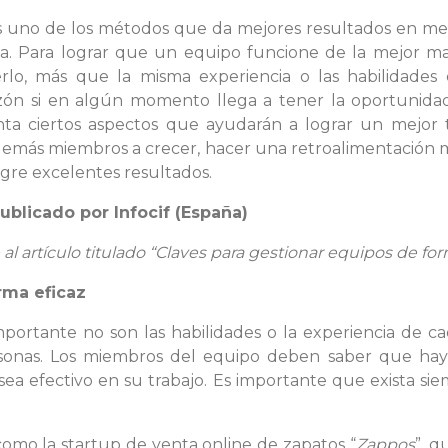
s uno de los métodos que da mejores resultados en men
ma. Para lograr que un equipo funcione de la mejor man
cerlo, más que la misma experiencia o las habilidad
azón si en algún momento llega a tener la oportunida
ta ciertos aspectos que ayudarán a lograr un mejor t
os demás miembros a crecer, hacer una retroalimentación
ogre excelentes resultados.
publicado por
Infocif (España)
l artículo titulado “
Claves para gestionar equipos de for
rma eficaz
ortante no son las habilidades o la experiencia de cad
sonas. Los miembros del equipo deben saber que hay
sea efectivo en su trabajo. Es importante que exista 
como la startup de venta online de zapatos “
Zappos
”, 