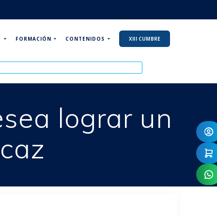
P
FORMACIÓN
CONTENIDOS
XIII CUMBRE
esea lograr un
icaz