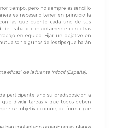
or tiempo, pero no siempre es sencillo
era es necesario tener en principio la
es con las que cuente cada uno de sus
d de trabajar conjuntamente con otras
rabajo en equipo. Fijar un objetivo en
 mutua son algunos de los tips que harán
ma eficaz
” de la fuente
Infocif (España).
a participante sino su predisposición a
 que dividir tareas y que todos deben
siempre un objetivo común, de forma que
que han implantado organigramas planos