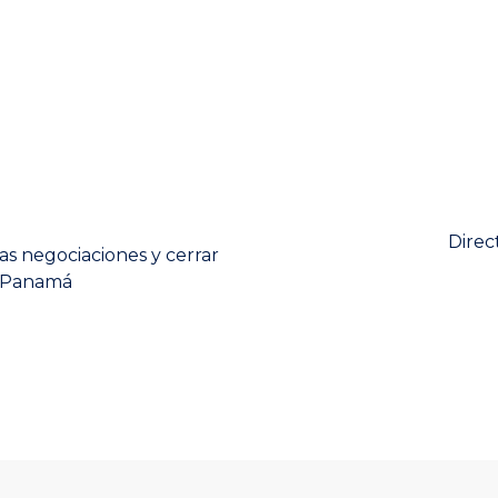
Next
Direc
s negociaciones y cerrar
post:
n Panamá