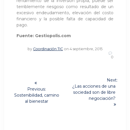
rendimiento de la inversión propia, puede ser
terriblemente riesgoso como resultado de un
excesivo endeudamiento, elevación del costo
financiero y la posible falta de capacidad de
pago.
Fuente: Gestiopolis.com
by
Coordinación TIC
on 4 septiembre, 2015
0
Navegación
Next:
Next
de
¿Las acciones de una
Previous:
post:
sociedad son de libre
Previous
Sostenibilidad, camino
entradas
negociación?
post:
al bienestar