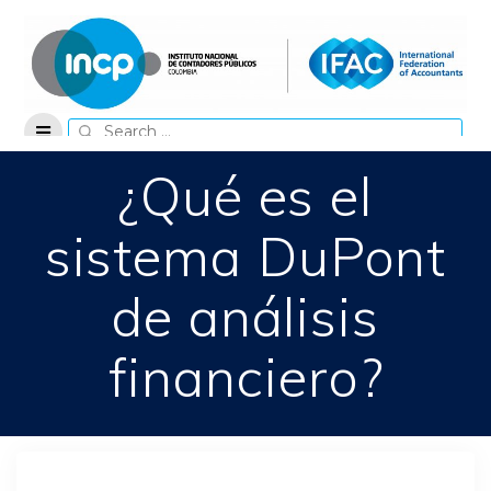
Skip
to
content
Search
for:
¿Qué es el
sistema DuPont
de análisis
financiero?