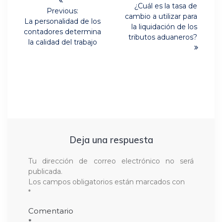
Next
de
¿Cuál es la tasa de
Previous:
post:
cambio a utilizar para
Previous
La personalidad de los
entradas
la liquidación de los
post:
contadores determina
tributos aduaneros?
la calidad del trabajo
Deja una respuesta
Tu dirección de correo electrónico no será
publicada.
Los campos obligatorios están marcados con
*
Comentario
*