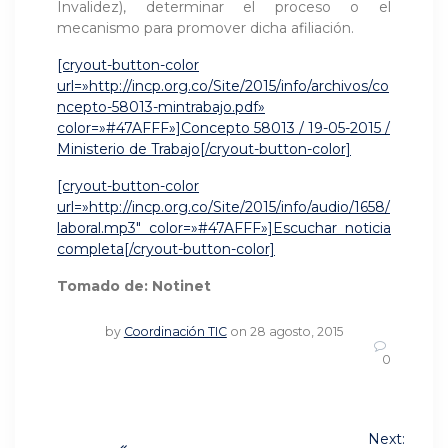
Invalidez), determinar el proceso o el
mecanismo para promover dicha afiliación.
[cryout-button-color
url=»http://incp.org.co/Site/2015/info/archivos/co
ncepto-58013-mintrabajo.pdf»
color=»#47AFFF»]Concepto 58013 / 19-05-2015 /
Ministerio de Trabajo[/cryout-button-color]
[cryout-button-color
url=»http://incp.org.co/Site/2015/info/audio/1658/
laboral.mp3″ color=»#47AFFF»]Escuchar noticia
completa[/cryout-button-color]
Tomado de: Notinet
by
Coordinación TIC
on 28 agosto, 2015
0
Navegación
Next: