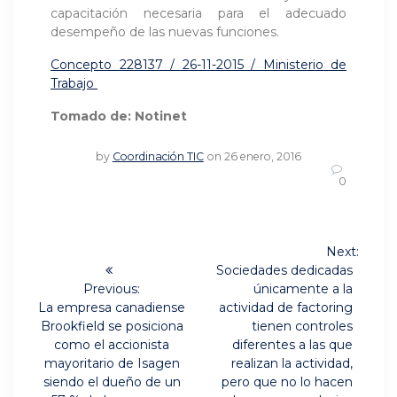
capacitación necesaria para el adecuado
desempeño de las nuevas funciones.
Concepto 228137 / 26-11-2015 / Ministerio de
Trabajo
Tomado de: Notinet
by
Coordinación TIC
on 26 enero, 2016
0
Navegación
Next:
Next
de
Sociedades dedicadas
post:
Previous:
únicamente a la
Previous
entradas
La empresa canadiense
actividad de factoring
post:
Brookfield se posiciona
tienen controles
como el accionista
diferentes a las que
mayoritario de Isagen
realizan la actividad,
siendo el dueño de un
pero que no lo hacen