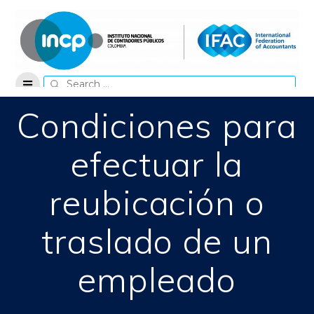
Skip
to
content
Search
for:
Condiciones para
efectuar la
reubicación o
traslado de un
empleado