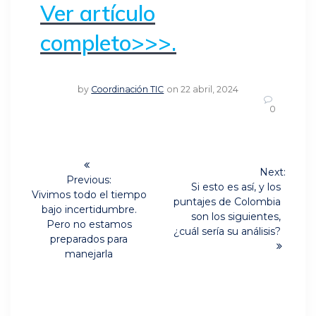
Ver artículo
completo>>>.
by
Coordinación TIC
on 22 abril, 2024
0
Navegación
Next:
de
Previous:
Next
Si esto es así, y los
Previous
Vivimos todo el tiempo
post:
puntajes de Colombia
post:
entradas
bajo incertidumbre.
son los siguientes,
Pero no estamos
¿cuál sería su análisis?
preparados para
manejarla