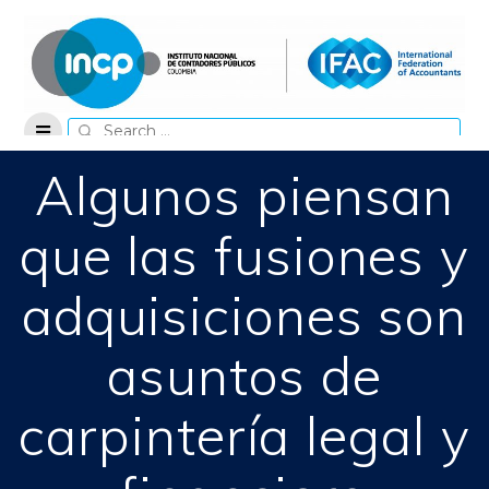
Skip
to
content
Search
for:
Algunos piensan
que las fusiones y
adquisiciones son
asuntos de
carpintería legal y