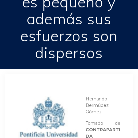
es pequeño y
además sus
esfuerzos son
dispersos
Hernando
Bermúdez
Gómez
Tomado de
CONTRAPARTI
DA