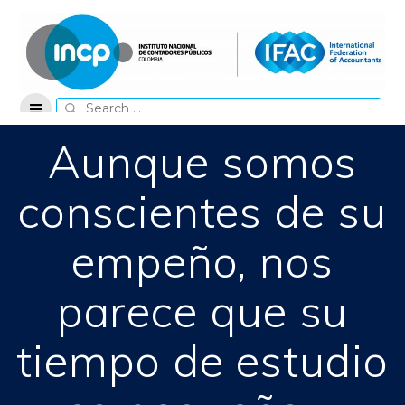
Skip
to
content
Search
for:
Aunque somos
conscientes de su
empeño, nos
parece que su
tiempo de estudio