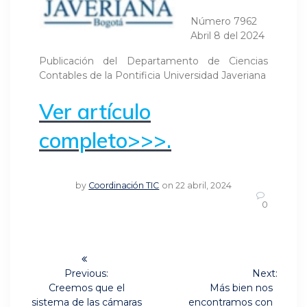
Número 7962
Abril 8 del 2024
Publicación del Departamento de Ciencias
Contables de la Pontificia Universidad Javeriana
Ver artículo
completo>>>.
by
Coordinación TIC
on 22 abril, 2024
0
Navegación
de
Previous:
Next:
Previous
Next
Creemos que el
Más bien nos
post:
post:
sistema de las cámaras
encontramos con