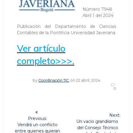
Número 7948
Abril 1 del 2024
Publicación del Departamento de Ciencias
Contables de la Pontificia Universidad Javeriana
Ver artículo
completo>>>.
by
Coordinación TIC
on 22 abril, 2024
0
Navegación
Next:
de
Previous:
Next
Un vacío grandísimo
Previous
Vendrá un conflicto
post:
del Consejo Técnico
post:
entre quienes quieran