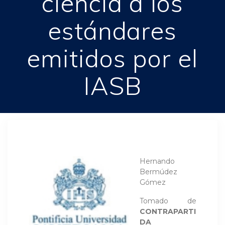
ciencia a los
estándares
emitidos por el
IASB
Hernando
Bermúdez
Gómez
Tomado de
CONTRAPARTI
DA