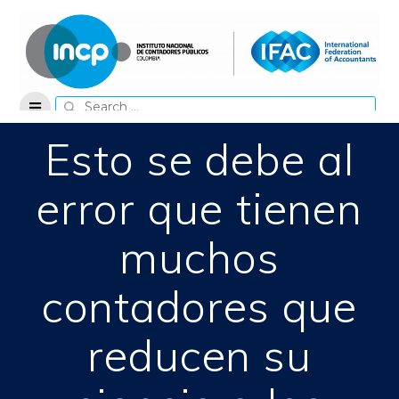
Skip
to
content
Search
for:
Esto se debe al
error que tienen
muchos
contadores que
reducen su