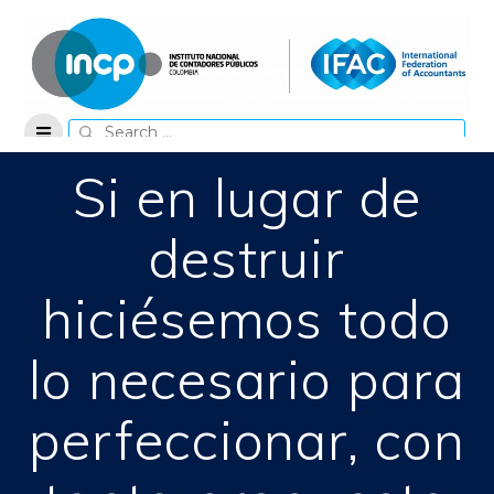
Skip
to
content
Search
for:
Si en lugar de
destruir
hiciésemos todo
lo necesario para
perfeccionar, con