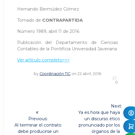
Hernando Bermúdez Gómez
Tomado de
CONTRAPARTIDA
Número 1989, abril 11 de 2016
Publicación del Departamento de Ciencias
Contables de la Pontificia Universidad Javeriana
Ver artículo completo>>>
by
Coordinación TIC
on 22 abril, 2016
0
Navegación
Next:
Next
de
Ya es hora que haya
post:
Previous:
un discurso ético
Previous
entradas
Al terminar el contrato
pronunciado por los
post:
debe producirse un
órganos de la