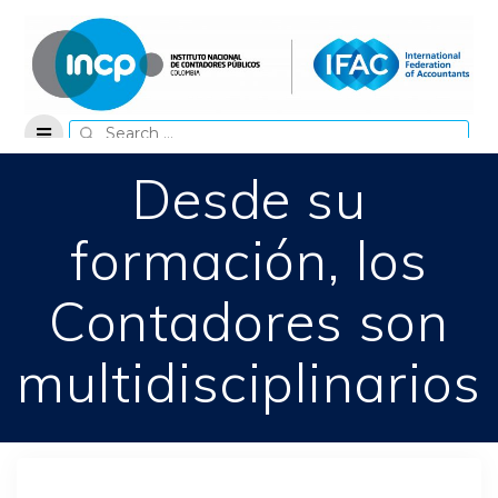
Skip
to
content
Search
for:
Desde su
formación, los
Contadores son
multidisciplinarios