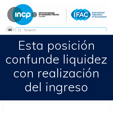
Skip
to
content
Search
for:
Esta posición
confunde liquidez
con realización
del ingreso