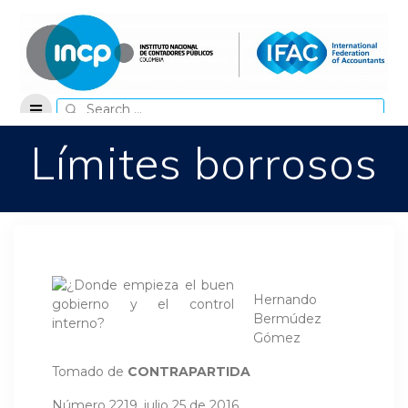
Skip
to
content
Search
for:
Límites borrosos
Hernando
Bermúdez
Gómez
Tomado de
CONTRAPARTIDA
Número 2219, julio 25 de 2016