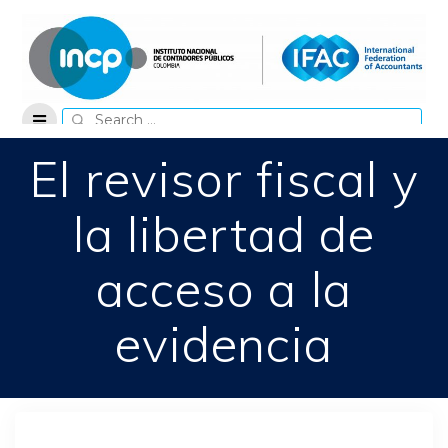
Skip
to
content
Search
for:
El revisor fiscal y
la libertad de
acceso a la
evidencia