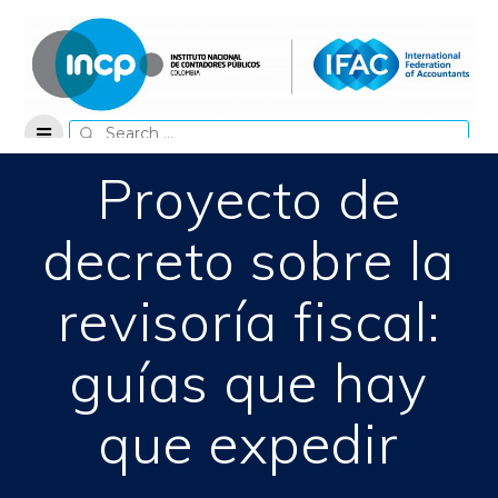
Skip
to
content
Search
for:
Proyecto de
decreto sobre la
revisoría fiscal:
guías que hay
que expedir