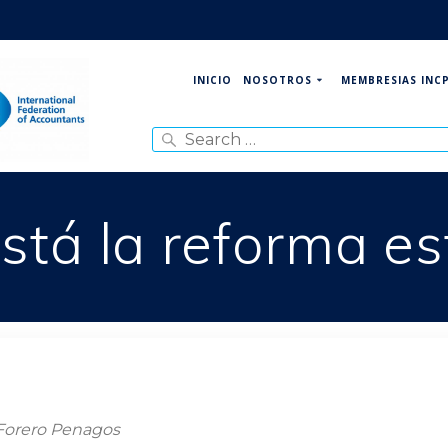
NOSOTROS
MEMBRESIAS INC
INICIO
Search
for:
tá la reforma es
 Forero Penagos