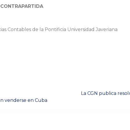
e
CONTRAPARTIDA
s Contables de la Pontificia Universidad Javeriana
Next
La CGN publica resol
post:
rán venderse en Cuba