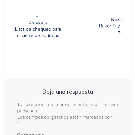
Navegación
Next:
de
Previous:
Next
Baker Tilly
Previous
Lista de chequeo para
post:
post:
entradas
el cierre de auditoría
Deja una respuesta
Tu dirección de correo electrónico no será
publicada.
Los campos obligatorios están marcados con
*
Comentario