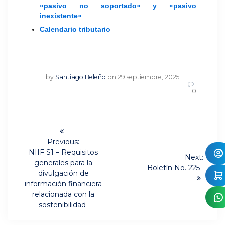
«pasivo no soportado» y «pasivo
inexistente»
Calendario tributario
by
Santiago Beleño
on 29 septiembre, 2025
0
Navegación
de
Previous:
Previous
NIIF S1 – Requisitos
Next:
post:
entradas
generales para la
Next
Boletín No. 225
divulgación de
post:
información financiera
relacionada con la
sostenibilidad