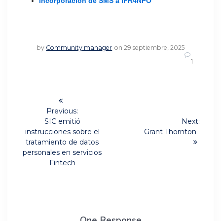
Incorporación de SMS a IFR4NPO
by
Community manager
on 29 septiembre, 2025
1
Navegación
de
Previous:
Previous
SIC emitió
Next:
post:
Next
entradas
instrucciones sobre el
Grant Thornton
post:
tratamiento de datos
personales en servicios
Fintech
One Response