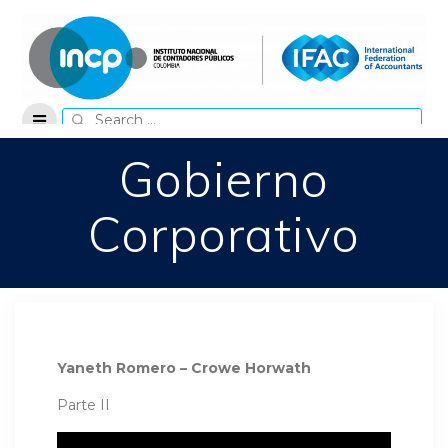
Skip
to
content
Search
for:
Gobierno
Corporativo
Yaneth Romero – Crowe Horwath
Parte II