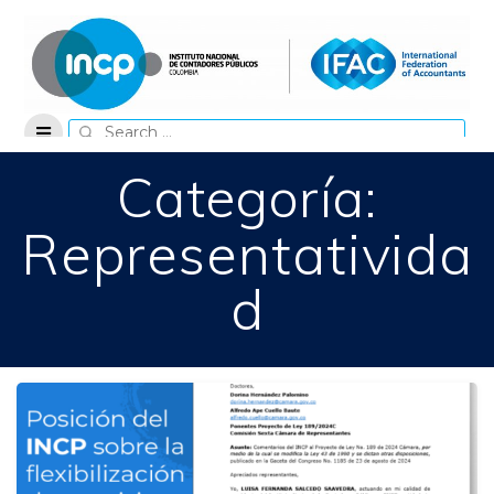
Skip
to
content
Search
for:
Categoría:
Representativida
d