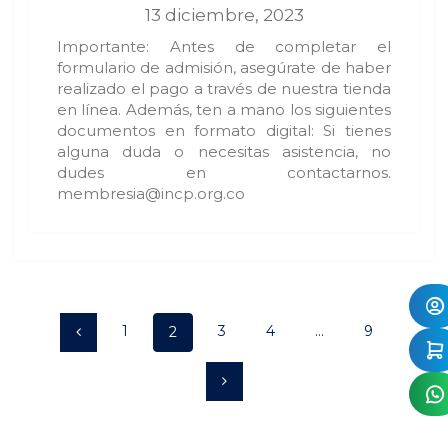
13 diciembre, 2023
Importante: Antes de completar el
formulario de admisión, asegúrate de haber
realizado el pago a través de nuestra tienda
en línea. Además, ten a mano los siguientes
documentos en formato digital: Si tienes
alguna duda o necesitas asistencia, no
dudes en contactarnos.
membresia@incp.org.co
Posts
Page
Page
Page
Page
1
Page
3
4
…
9
2
navigation