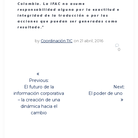
Colombia. La IFAC no asume
responsabilidad alguna por la exactitud e
integridad de la traducción o por las
acciones que puedan ser generadas como
resultado.”
by
Coordinación TIC
on 21 abril, 2016
0
Navegación
de
Previous:
Previous
El futuro de la
Next:
post:
Next
entradas
información corporativa
El poder de uno
post:
– la creación de una
dinámica hacia el
cambio