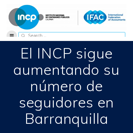
Skip
to
content
Search
for:
El INCP sigue
aumentando su
número de
seguidores en
Barranquilla