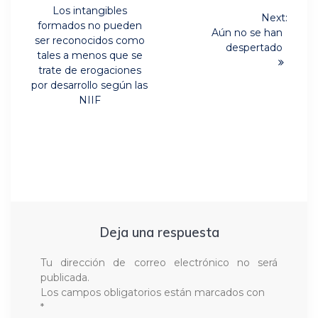
de
Previous
Los intangibles
Next:
post:
entradas
formados no pueden
Next
Aún no se han
ser reconocidos como
post:
despertado
tales a menos que se
trate de erogaciones
por desarrollo según las
NIIF
Deja una respuesta
Tu dirección de correo electrónico no será
publicada.
Los campos obligatorios están marcados con
*