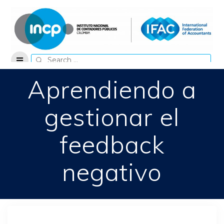
Skip
to
content
Search
for:
Aprendiendo a
gestionar el
feedback
negativo