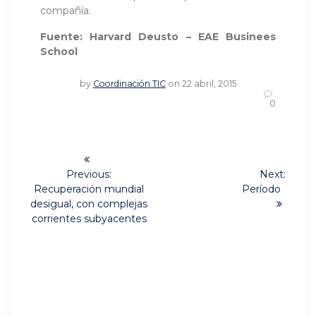
compañía.
Fuente: Harvard Deusto – EAE Businees
School
by
Coordinación TIC
on 22 abril, 2015
0
Navegación
de
Previous:
Next:
Previous
Next
Recuperación mundial
Período
post:
post:
entradas
desigual, con complejas
corrientes subyacentes