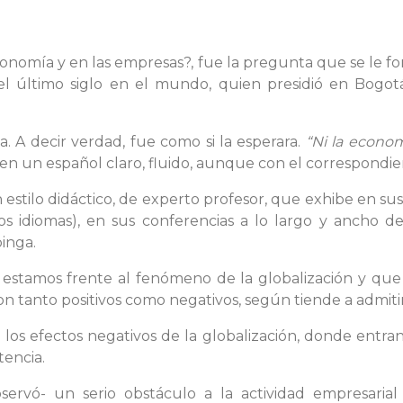
economía y en las empresas?, fue la pregunta que se le 
l último siglo en el mundo, quien presidió en Bogot
. A decir verdad, fue como si la esperara.
“Ni la econom
 en un español claro, fluido, aunque con el correspondi
n estilo didáctico, de experto profesor, que exhibe en s
rsos idiomas), en sus conferencias a lo largo y ancho 
inga.
 estamos frente al fenómeno de la globalización y que
 son tanto positivos como negativos, según tiende a admit
 los efectos negativos de la globalización, donde entra
tencia.
ervó- un serio obstáculo a la actividad empresarial si