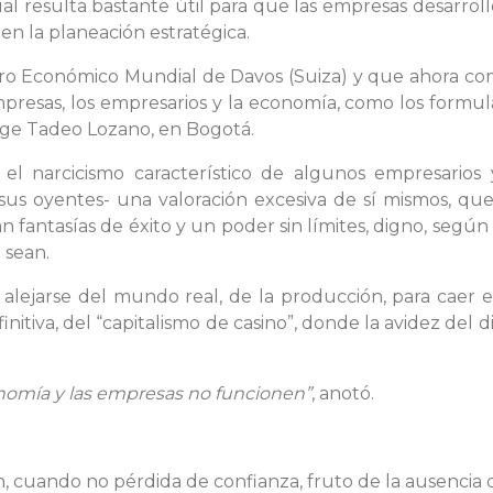
cual resulta bastante útil para que las empresas desarroll
, en la planeación estratégica.
Foro Económico Mundial de Davos (Suiza) y que ahora co
presas, los empresarios y la economía, como los formula
rge Tadeo Lozano, en Bogotá.
 el narcicismo característico de algunos empresarios 
sus oyentes- una valoración excesiva de sí mismos, qu
n fantasías de éxito y un poder sin límites, digno, segú
 sean.
 alejarse del mundo real, de la producción, para caer 
finitiva, del “capitalismo de casino”, donde la avidez del
conomía y las empresas no funcionen”
, anotó.
n, cuando no pérdida de confianza, fruto de la ausencia 