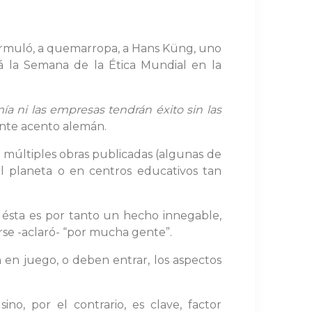
formuló, a quemarropa, a Hans Küng, uno
á la Semana de la Ética Mundial en la
ía ni las empresas tendrán éxito sin las
ente acento alemán.
us múltiples obras publicadas (algunas de
del planeta o en centros educativos tan
 ésta es por tanto un hecho innegable,
irse -aclaró- “por mucha gente”.
n en juego, o deben entrar, los aspectos
no, por el contrario, es clave, factor