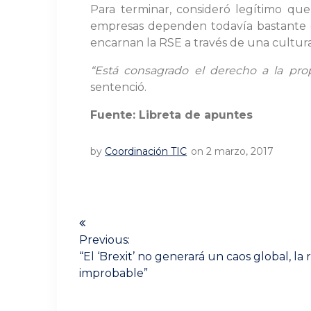
Para terminar, consideró legítimo qu
empresas dependen todavía bastante de 
encarnan la RSE a través de una cultura
“Está consagrado el derecho a la pro
sentenció.
Fuente: Libreta de apuntes
by
Coordinación TIC
on 2 marzo, 2017
Navegación
de
Previous:
Previous
“El ‘Brexit’ no generará un caos global, l
post:
entradas
improbable”