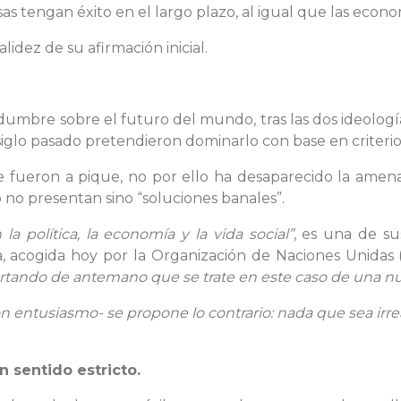
as tengan éxito en el largo plazo, al igual que las econo
lidez de su afirmación inicial.
umbre sobre el futuro del mundo, tras las dos ideologí
 siglo pasado pretendieron dominarlo con base en criteri
se fueron a pique, no por ello ha desaparecido la amen
 no presentan sino “soluciones banales”.
 política, la economía y la vida social”
, es una de su
a, acogida hoy por la Organización de Naciones Unidas
scartando de antemano que se trate en este caso de una n
on entusiasmo- se propone lo contrario: nada que sea irr
n sentido estricto.