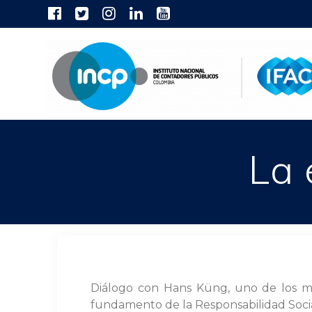
Skip
to
content
La 
Diálogo con Hans Küng, uno de los má
fundamento de la Responsabilidad Socia