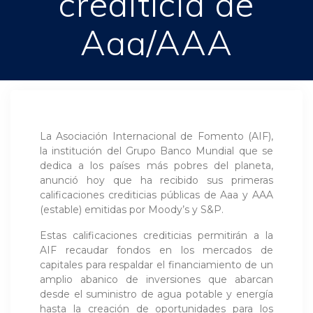
crediticia de
Aaa/AAA
La Asociación Internacional de Fomento (AIF),
la institución del Grupo Banco Mundial que se
dedica a los países más pobres del planeta,
anunció hoy que ha recibido sus primeras
calificaciones crediticias públicas de Aaa y AAA
(estable) emitidas por Moody’s y S&P.
Estas calificaciones crediticias permitirán a la
AIF recaudar fondos en los mercados de
capitales para respaldar el financiamiento de un
amplio abanico de inversiones que abarcan
desde el suministro de agua potable y energía
hasta la creación de oportunidades para los