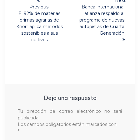
Next:
Next
de
Previous:
Banca internacional
Previous
post:
El 92% de materias
afianza respaldo al
post:
entradas
primas agrarias de
programa de nuevas
Knorr aplica métodos
autopistas de Cuarta
sostenibles a sus
Generación
cultivos
Deja una respuesta
Tu dirección de correo electrónico no será
publicada.
Los campos obligatorios están marcados con
*