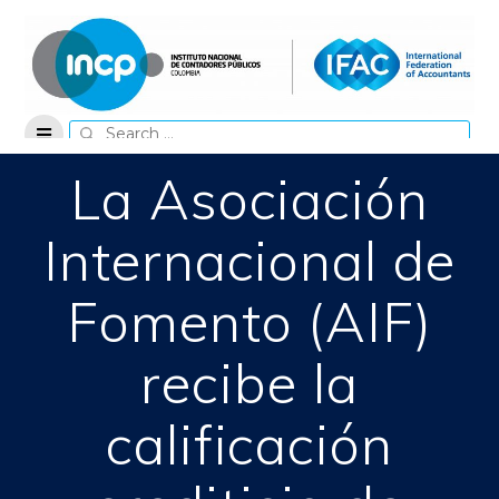
Skip
to
content
Search
for:
La Asociación
Internacional de
Fomento (AIF)
recibe la
calificación