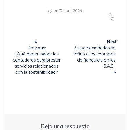
by
on 17 abril, 2024
0
Navegación
Next:
Next
de
Previous:
Supersociedades se
Previous
post:
¿Qué deben saber los
refirió a los contratos
post:
entradas
contadores para prestar
de franquicia en las
servicios relacionados
S.A.S.
con la sostenibilidad?
Deja una respuesta