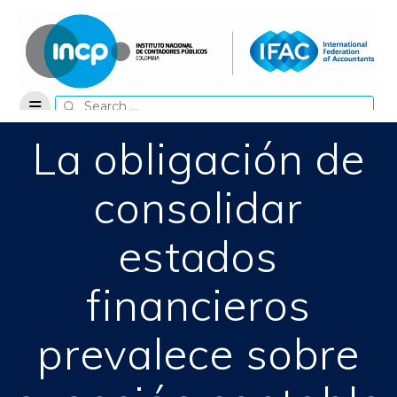
Skip
to
content
Search
for:
La obligación de
consolidar
estados
financieros
prevalece sobre