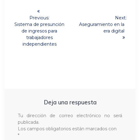
Navegación
de
Previous:
Next:
Previous
Next
Sistema de presunción
Aseguramiento en la
post:
post:
entradas
de ingresos para
era digital
trabajadores
independientes
Deja una respuesta
Tu dirección de correo electrónico no será
publicada.
Los campos obligatorios están marcados con
*