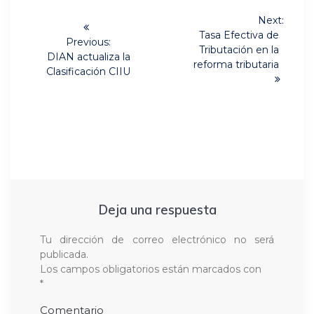
Navegación
Next:
Next
de
Tasa Efectiva de
Previous:
post:
Tributación en la
Previous
DIAN actualiza la
entradas
reforma tributaria
post:
Clasificación CIIU
Deja una respuesta
Tu dirección de correo electrónico no será
publicada.
Los campos obligatorios están marcados con
*
Comentario