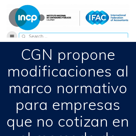
Skip
to
content
Search
for:
CGN propone
modificaciones al
marco normativo
para empresas
que no cotizan en