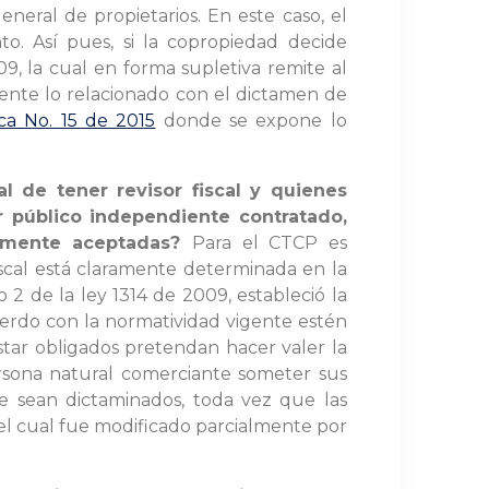
eneral de propietarios. En este caso, el
nto. Así pues, si la copropiedad decide
09, la cual en forma supletiva remite al
ente lo relacionado con el dictamen de
ica No. 15 de 2015
donde se expone lo
l de tener revisor fiscal y quienes
r público independiente contratado,
almente aceptadas?
Para el CTCP es
iscal está claramente determinada en la
lo 2 de la ley 1314 de 2009, estableció la
cuerdo con la normatividad vigente estén
estar obligados pretendan hacer valer la
rsona natural comerciante someter sus
e sean dictaminados, toda vez que las
el cual fue modificado parcialmente por