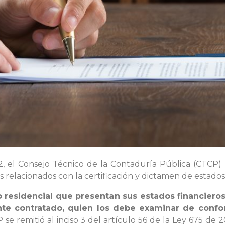
 el Consejo Técnico de la Contaduría Pública (CTCP)
 relacionados con la certificación y dictamen de estados 
residencial que presentan sus estados financieros
te contratado, quien los debe examinar de confo
 se remitió al inciso 3 del artículo 56 de la Ley 675 de 2