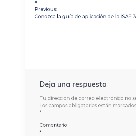
de
Previous:
Previous
Conozca la guía de aplicación de la ISAE
entradas
post:
Deja una respuesta
Tu dirección de correo electrónico no s
Los campos obligatorios están marcado
*
Comentario
*