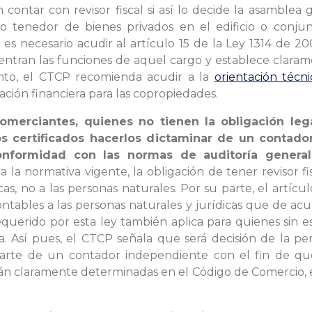
contar con revisor fiscal si así lo decide la asamblea g
o o tenedor de bienes privados en el edificio o conju
, es necesario acudir al artículo 15 de la Ley 1314 de 20
tran las funciones de aquel cargo y establece claram
unto, el CTCP recomienda acudir a la
orientación técn
ación financiera para las copropiedades.
omerciantes, quienes no tienen la obligación lega
os certificados hacerlos dictaminar de un contado
onformidad con las normas de auditoría gener
la normativa vigente, la obligación de tener revisor f
icas, no a las personas naturales. Por su parte, el artícu
 contables a las personas naturales y jurídicas que de a
requerido por esta ley también aplica para quienes sin 
 Así pues, el CTCP señala que será decisión de la pe
 parte de un contador independiente con el fin de qu
tán claramente determinadas en el Código de Comercio, 