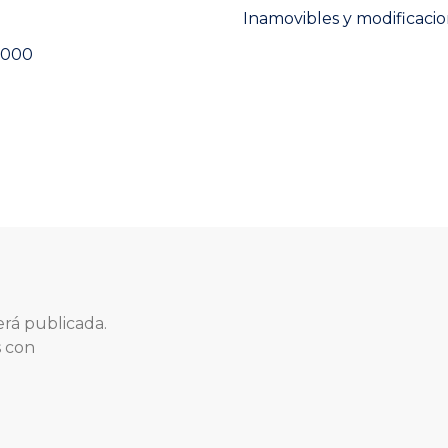
Next
Inamovibles y modificacio
post:
 3000
erá publicada.
s con