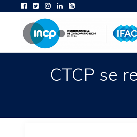
Skip
to
content
CTCP se re