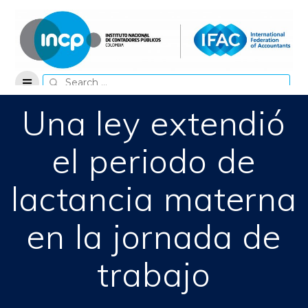
Skip
to
content
Search
for:
Una ley extendió
el periodo de
lactancia materna
en la jornada de
trabajo