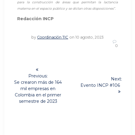
para la construcción de áreas que permitan la lactancia
materna en el espacio público y se dictan otras disposiciones”.
Redacción INCP
by
Coordinación TIC
on 10 agosto, 2023
0
Navegación
de
Previous:
Next:
Previous
Se crearon más de 164
Next
Evento INCP #106
post:
entradas
mil empresas en
post:
Colombia en el primer
semestre de 2023