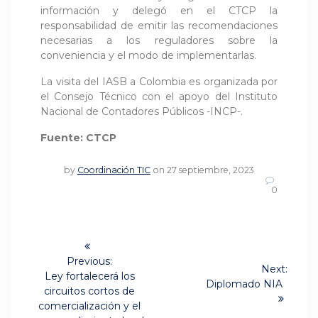
información y delegó en el CTCP la
responsabilidad de emitir las recomendaciones
necesarias a los reguladores sobre la
conveniencia y el modo de implementarlas.
La visita del IASB a Colombia es organizada por
el Consejo Técnico con el apoyo del Instituto
Nacional de Contadores Públicos -INCP-.
Fuente: CTCP
by
Coordinación TIC
on 27 septiembre, 2023
0
Navegación
de
Previous:
Next:
Previous
Ley fortalecerá los
Next
Diplomado NIA
post:
entradas
circuitos cortos de
post:
comercialización y el