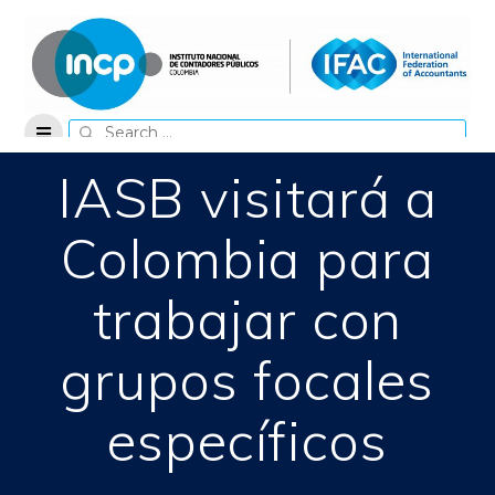
Skip
to
content
Search
for:
IASB visitará a
Colombia para
trabajar con
grupos focales
específicos