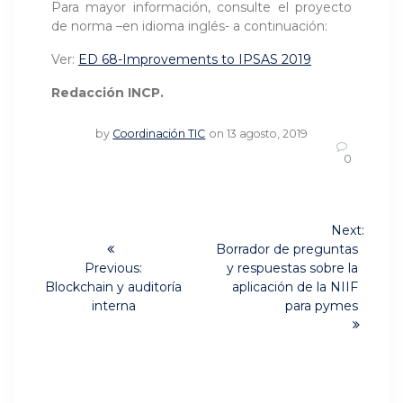
Para mayor información, consulte el proyecto
de norma –en idioma inglés- a continuación:
Ver:
ED 68-Improvements to IPSAS 2019
Redacción INCP.
by
Coordinación TIC
on 13 agosto, 2019
0
Navegación
Next:
Next
de
Borrador de preguntas
post:
Previous:
y respuestas sobre la
Previous
entradas
Blockchain y auditoría
aplicación de la NIIF
post:
interna
para pymes