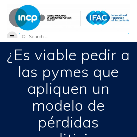
Skip
to
content
Search
for:
¿Es viable pedir a
las pymes que
apliquen un
modelo de
pérdidas