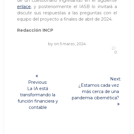
de un cuestionario ingresando en el siguiente
enlace
, y posteriormente el IASB lo invitará a
discutir sus respuestas a las preguntas con el
equipo del proyecto a finales de abril de 2024.
Redacción INCP
by
on 5 marzo, 2024
0
Navegación
Next:
de
Previous:
Next
¿Estamos cada vez
Previous
La IA está
post:
más cerca de una
post:
entradas
transformando la
pandemia cibernética?
función financiera y
contable