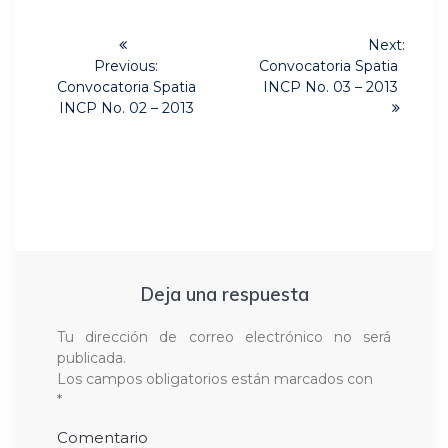
Navegación
Next:
Next
de
Previous:
Convocatoria Spatia
Previous
post:
Convocatoria Spatia
INCP No. 03 – 2013
post:
entradas
INCP No. 02 – 2013
Deja una respuesta
Tu dirección de correo electrónico no será
publicada.
Los campos obligatorios están marcados con
*
Comentario