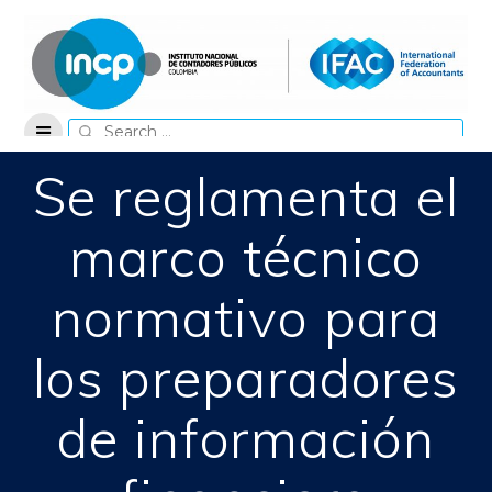
Skip
to
content
Search
for:
Se reglamenta el
marco técnico
normativo para
los preparadores
de información