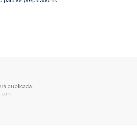
post:
o para los preparadores
erá publicada.
s con