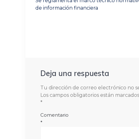
Previous
Se reglamenta el marco técnico normativ
post:
entradas
de información financiera
Deja una respuesta
Tu dirección de correo electrónico no s
Los campos obligatorios están marcado
*
Comentario
*