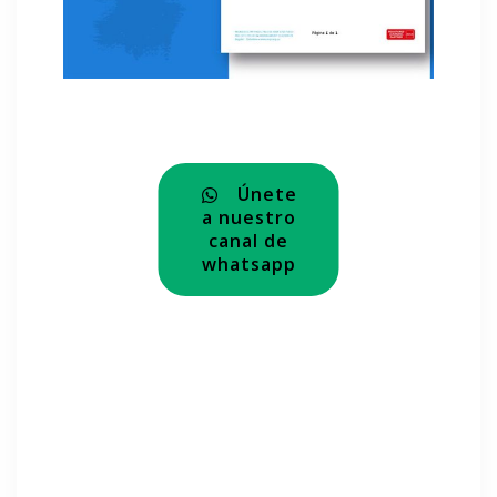
Únete
a nuestro
canal de
whatsapp