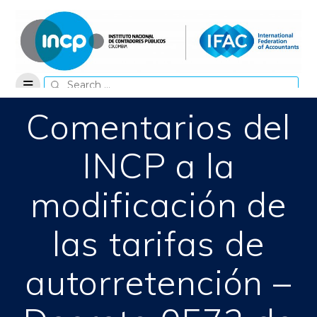
Skip
to
content
Search
for:
Comentarios del
INCP a la
modificación de
las tarifas de
autorretención –