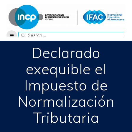
Skip
to
content
Search
for:
Declarado
exequible el
Impuesto de
Normalización
Tributaria