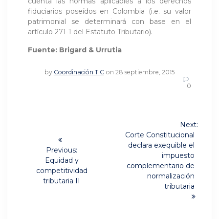
cuenta las normas aplicables a los derechos
fiduciarios poseídos en Colombia (i.e. su valor
patrimonial se determinará con base en el
artículo 271-1 del Estatuto Tributario).
Fuente: Brigard & Urrutia
by
Coordinación TIC
on 28 septiembre, 2015
0
Navegación
Next:
Next
de
Corte Constitucional
post:
declara exequible el
Previous:
entradas
impuesto
Previous
Equidad y
complementario de
post:
competitividad
normalización
tributaria II
tributaria