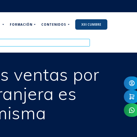
P
FORMACIÓN
CONTENIDOS
XIII CUMBRE
as ventas por
ranjera es
 misma