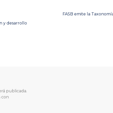
Next
FASB emite la Taxonomía 
post:
n y desarrollo
erá publicada.
s con