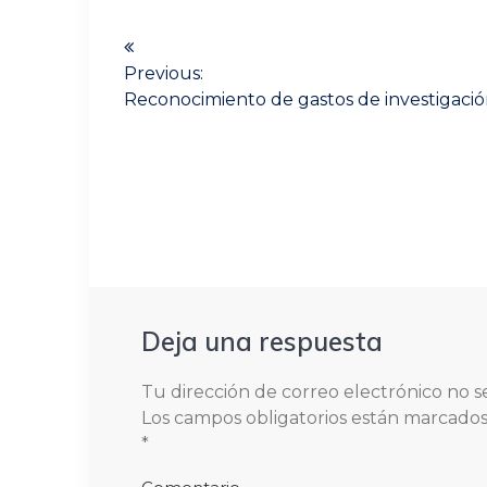
Navegación
de
Previous:
Previous
Reconocimiento de gastos de investigació
entradas
post:
Deja una respuesta
Tu dirección de correo electrónico no s
Los campos obligatorios están marcado
*