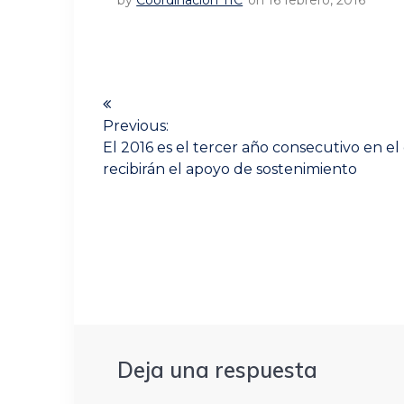
by
Coordinación TIC
on 16 febrero, 2016
Navegación
de
Previous:
Previous
El 2016 es el tercer año consecutivo en e
entradas
post:
recibirán el apoyo de sostenimiento
Deja una respuesta