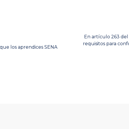
Next
En artículo 263 del
post:
requisitos para con
l que los aprendices SENA