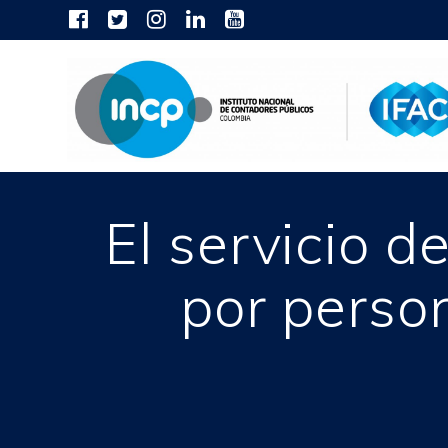
Skip
to
content
El servicio d
por person