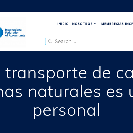
NOSOTROS
MEMBRESIAS INC
INICIO
Search
for:
e transporte de 
as naturales es 
personal