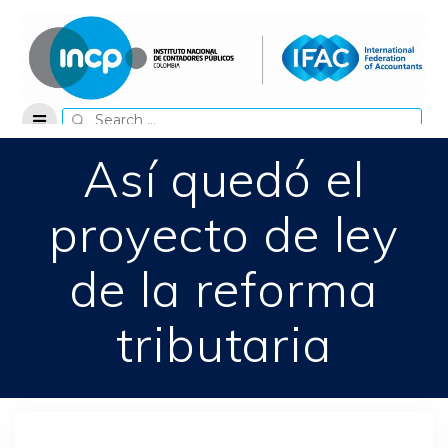
Skip
to
content
Search
for:
Así quedó el
proyecto de ley
de la reforma
tributaria