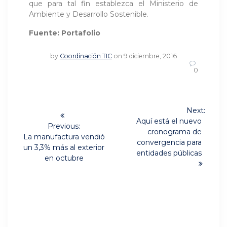
que para tal fin establezca el Ministerio de
Ambiente y Desarrollo Sostenible.
Fuente: Portafolio
by
Coordinación TIC
on 9 diciembre, 2016
0
Navegación
Next:
Next
de
Aquí está el nuevo
Previous:
post:
cronograma de
Previous
La manufactura vendió
entradas
convergencia para
post:
un 3,3% más al exterior
entidades públicas
en octubre