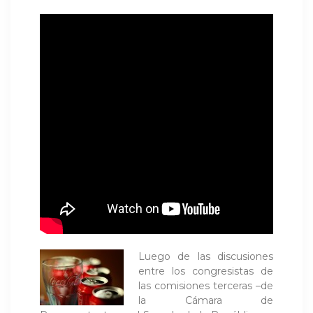
Luego de las discusiones
entre los congresistas de
las comisiones terceras –de
la Cámara de