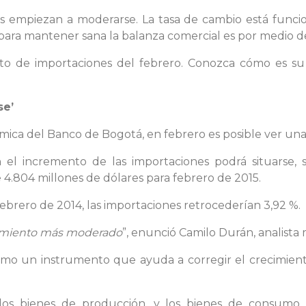
nes empiezan a moderarse. La tasa de cambio está func
 para mantener sana la balanza comercial es por medio de
ato de importaciones del febrero. Conozca cómo es su 
se’
ca del Banco de Bogotá, en febrero es posible ver una l
n el incremento de las importaciones podrá situarse, 
4.804 millones de dólares para febrero de 2015.
febrero de 2014, las importaciones retrocederían 3,92 %.
cimiento más moderado
”, enunció Camilo Durán, analist
omo un instrumento que ayuda a corregir el crecimient
mados bienes de producción, y los bienes de consum