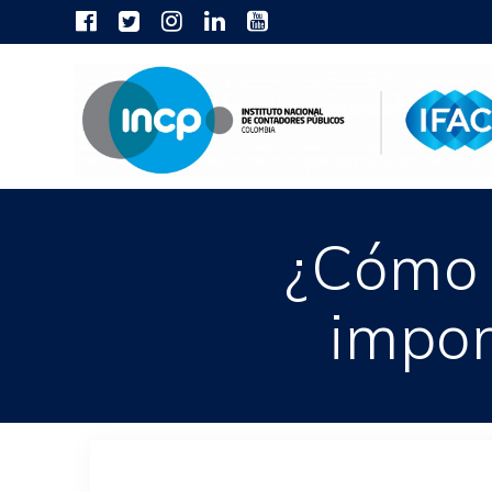
Skip
to
content
¿Cómo 
impor