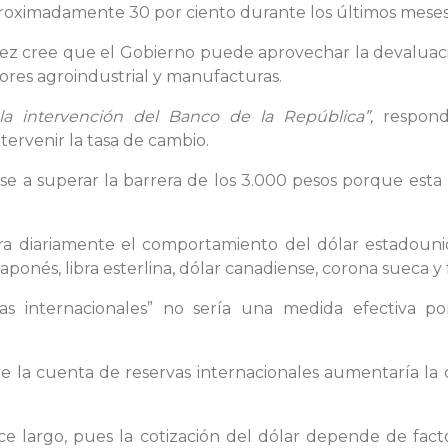
roximadamente 30 por ciento durante los últimos meses
lez cree que el Gobierno puede aprovechar la devaluaci
ores agroindustrial y manufacturas.
a intervención del Banco de la República”,
respondi
tervenir la tasa de cambio.
gase a superar la barrera de los 3.000 pesos porque es
a diariamente el comportamiento del dólar estadounide
aponés, libra esterlina, dólar canadiense, corona sueca y 
as internacionales” no sería una medida efectiva p
de la cuenta de reservas internacionales aumentaría la of
e largo, pues la cotización del dólar depende de facto