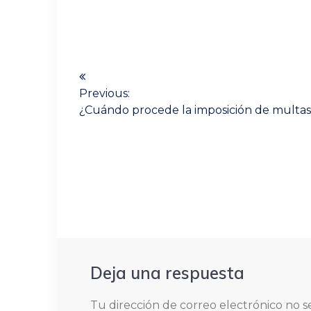
Navegación
de
Previous:
Previous
entradas
¿Cuándo procede la imposición de multas 
post:
Deja una respuesta
Tu dirección de correo electrónico no s