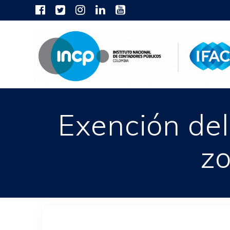
Skip
to
content
Exención del
z