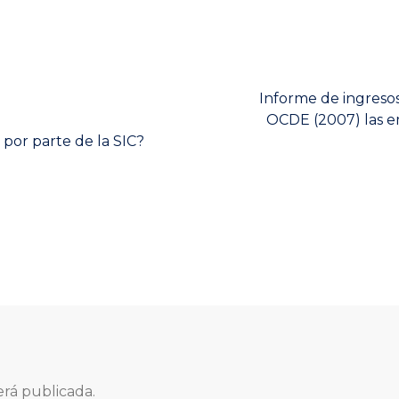
Next
Informe de ingresos 
post:
OCDE (2007) las 
por parte de la SIC?
erá publicada.