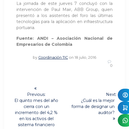
La jornada de este jueves 7 concluyó con la
intervención de Paul Mair, ABB Group, quien
presentó a los asistentes del foro las últimas
tecnologías para la aplicación en infraestructura
portuaria.
Fuente: ANDI – Asociación Nacional de
Empresarios de Colombia
by
Coordinación TIC
on 18 julio, 2016
0
Navegación
de
Previous:
Next:
Previous
Next
El quinto mes del año
¿Cuál es la mejor
post:
post:
entradas
cierra con un
forma de designar un
incremento del 4,2 %
auditor?
en los activos del
sistema financiero