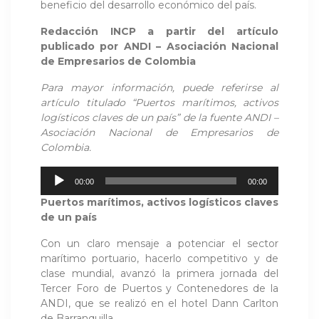
beneficio del desarrollo económico del país.
Redacción INCP a partir del artículo
publicado por ANDI – Asociación Nacional
de Empresarios de Colombia
Para mayor información, puede referirse al
artículo titulado “Puertos marítimos, activos
logísticos claves de un país” de la fuente ANDI –
Asociación Nacional de Empresarios de
Colombia.
Reproductor
00:00
00:00
de
Puertos marítimos, activos logísticos claves
audio
de un país
Con un claro mensaje a potenciar el sector
marítimo portuario, hacerlo competitivo y de
clase mundial, avanzó la primera jornada del
Tercer Foro de Puertos y Contenedores de la
ANDI, que se realizó en el hotel Dann Carlton
de Barranquilla.