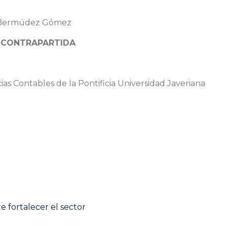
Bermúdez Gómez
e
CONTRAPARTIDA
s Contables de la Pontificia Universidad Javeriana
Next
e fortalecer el sector
post: