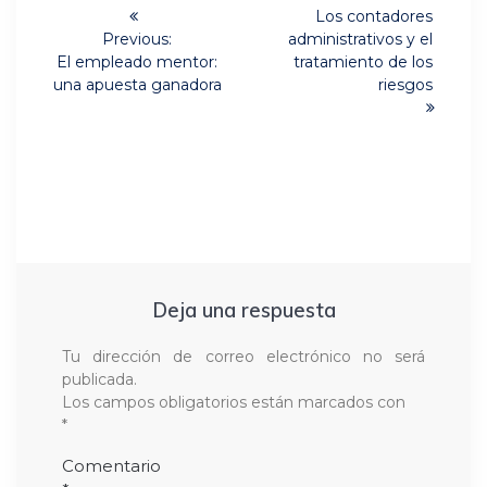
Next
de
Los contadores
post:
Previous:
administrativos y el
Previous
entradas
El empleado mentor:
tratamiento de los
post:
una apuesta ganadora
riesgos
Deja una respuesta
Tu dirección de correo electrónico no será
publicada.
Los campos obligatorios están marcados con
*
Comentario