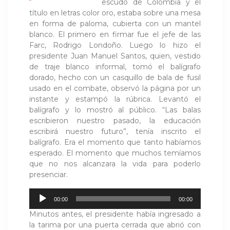
escudo de Colombia y el
título en letras color oro, estaba sobre una mesa
en forma de paloma, cubierta con un mantel
blanco. El primero en firmar fue el jefe de las
Farc, Rodrigo Londoño. Luego lo hizo el
presidente Juan Manuel Santos, quien, vestido
de traje blanco informal, tomó el balígrafo
dorado, hecho con un casquillo de bala de fusil
usado en el combate, observó la página por un
instante y estampó la rúbrica. Levantó el
balígrafo y lo mostró al público. “Las balas
escribieron nuestro pasado, la educación
escribirá nuestro futuro”, tenía inscrito el
balígrafo. Era el momento que tanto habíamos
esperado. El momento que muchos temíamos
que no nos alcanzara la vida para poderlo
presenciar.
Reproductor
00:00
00:00
de
Minutos antes, el presidente había ingresado a
audio
la tarima por una puerta cerrada que abrió con