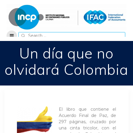
Skip
to
content
Search
for:
Un día que no
olvidará Colombia
El libro que contiene el
Acuerdo Final de Paz, de
297 páginas, cruzado por
una cinta tricolor, con el