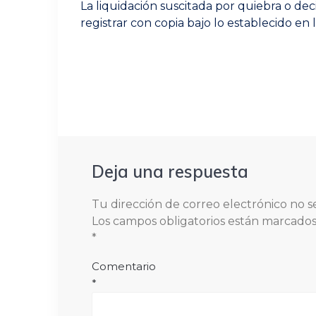
de
Previous
La liquidación suscitada por quiebra o deci
post:
entradas
registrar con copia bajo lo establecido en 
Deja una respuesta
Tu dirección de correo electrónico no s
Los campos obligatorios están marcado
*
Comentario
*