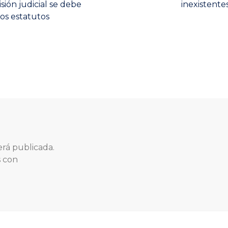
post:
sión judicial se debe
inexistente
los estatutos
erá publicada.
s con