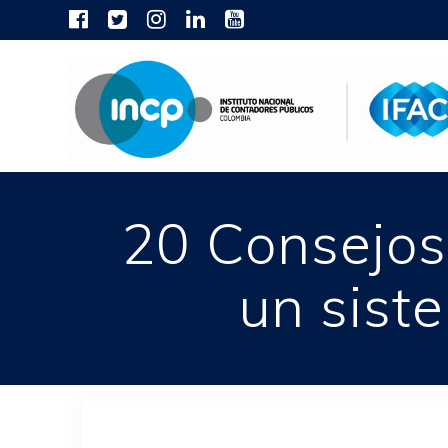
Skip
to
content
20 Consejos 
un sist