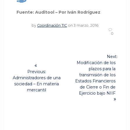
Fuente: Auditool – Por Iván Rodríguez
by
Coordinación TIC
on 3 marzo, 2016
0
Navegación
Next:
Next
de
Modificación de los
post:
plazos para la
Previous:
entradas
transmisión de los
Previous
Administradores de una
Estados Financieros
post:
sociedad – En materia
de Cierre o Fin de
mercantil
Ejercicio bajo NIIF