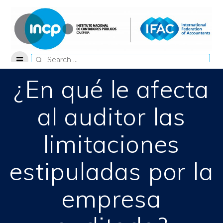
Skip
to
content
Search
for:
¿En qué le afecta
al auditor las
limitaciones
estipuladas por la
empresa