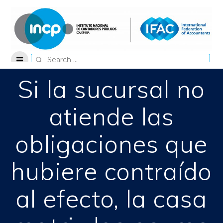
Skip
to
content
Search
for:
Si la sucursal no
atiende las
obligaciones que
hubiere contraído
al efecto, la casa