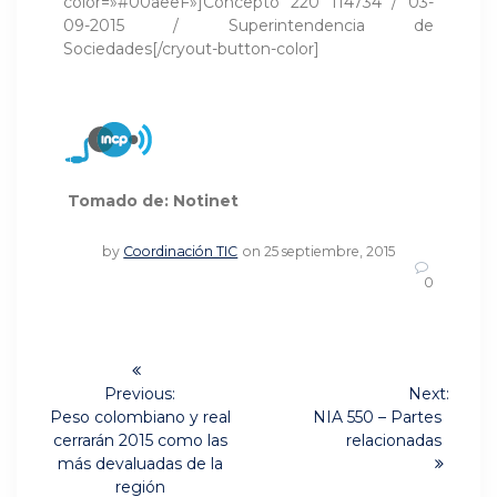
color=»#00aeeF»]Concepto 220 114734 / 03-
09-2015 / Superintendencia de
Sociedades[/cryout-button-color]
Tomado de: Notinet
by
Coordinación TIC
on 25 septiembre, 2015
0
Navegación
de
Previous:
Next:
Previous
Next
Peso colombiano y real
NIA 550 – Partes
post:
post:
entradas
cerrarán 2015 como las
relacionadas
más devaluadas de la
región