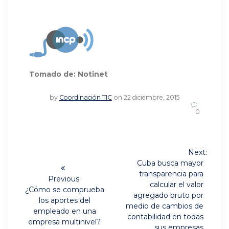
Tomado de: Notinet
by
Coordinación TIC
on 22 diciembre, 2015
0
Navegación
Next:
Next
de
Cuba busca mayor
post:
transparencia para
Previous:
entradas
calcular el valor
Previous
¿Cómo se comprueba
agregado bruto por
post:
los aportes del
medio de cambios de
empleado en una
contabilidad en todas
empresa multinivel?
sus empresas